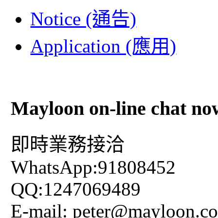
Notice (通告)
Application (應用)
Mayloon on-line chat no
即時業務接洽
WhatsApp:91808452
QQ:1247069489
E-mail: peter@mayloon.c