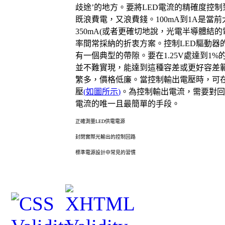
歧途’的地方。要將
LED
電流的精確度控制
既浪費電，又浪費錢。
100mA
到
1A
是當前
350mA(
或者更確切地說，光電半導體結的
率間常採納的折衷方案。控制
LED
驅動器
有一個典型的帶隙。要在
1.25V
處達到
1%
並不難實現，能達到這種容差或更好容差
繁多，價格低廉。當控制輸出電壓時，可
壓
(
如圖所示
)
。為控制輸出電流，需要對
電流的唯一且最簡單的手段。
正確測量
LED
供電電源
封閉實際光輸出的控制回路
標準電源設計中常見的習慣