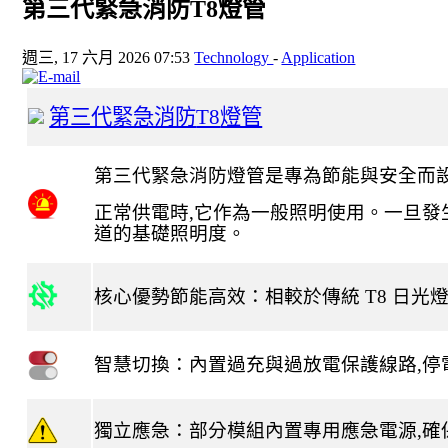
第三代緊急消防T8燈管
週三, 17 六月 2026 07:53
Technology
-
Application
第三代緊急消防
T8
燈管
第三代緊急消防燈管是專為節能與安全而
正常供電時
,
它作為一般照明使用。一旦發
道的基礎照明度。
核心優勢節能高效：相較於傳統
T8
日光
智慧切換：內置過充與過放電保護線路
,
停
獨立應急：部分模組內置專用應急電源
,
確