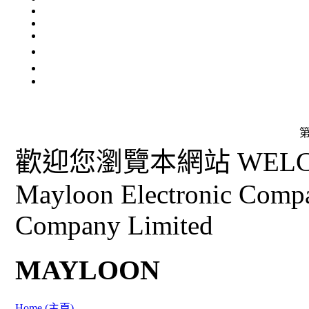
第
歡迎您瀏覽本網站 WELCO
Mayloon Electronic Comp
Company Limited
MAYLOON
Home (主頁)