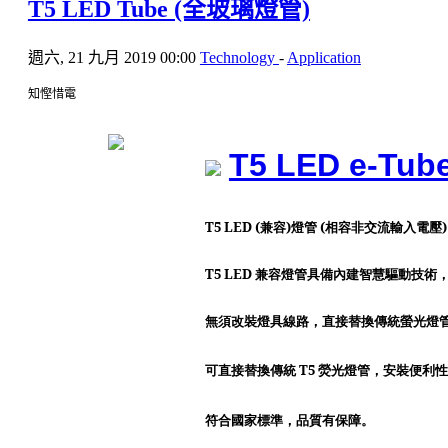
T5 LED Tube (全玻璃燈管)
週六, 21 九月 2019 00:00
Technology
-
Application
知慳惜電
T5 LED e-Tub
T5 LED (
)
(
)
兼容
燈管
相容非交流輸入電壓
T5 LED
兼容燈管具備內建智慧驅動技術
無須改裝燈具線路，直接替換傳統螢光燈
T5
可直接替換傳統
熒光燈管，安裝便利性
符合國家標準，品質有保障。