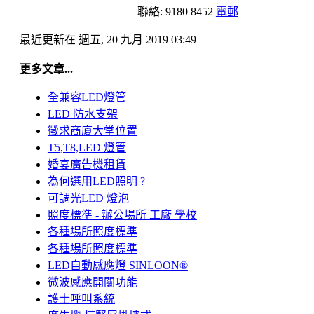
聯絡: 9180 8452
電郵
最近更新在 週五, 20 九月 2019 03:49
更多文章...
全兼容LED燈管
LED 防水支架
徵求商廈大堂位置
T5,T8,LED 燈管
婚宴廣告機租賃
為何選用LED照明 ?
可調光LED 燈泡
照度標準 - 辦公場所 工廠 學校
各種場所照度標準
各種場所照度標準
LED自動感應燈 SINLOON®
微波感應開關功能
護士呼叫系統