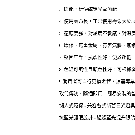
節能，比傳統熒光管節能
3.
使用壽命長，正常使用壽命大於
4.
3
適應度強，對溫度不敏感，對溫
5.
環保，無重金屬，有害氣體，無
6.
堅固牢靠，抗震性好，便於運輸
7.
色溫可調性且顯色性好，可根據
8.
消費者可自行更換燈管，無需專業
9.
取代傳統、隨插即用、簡易安裝的
懶人式環保
兼容各式新舊日光燈
-
抗藍光護眼設計
過濾藍光提升眼
-