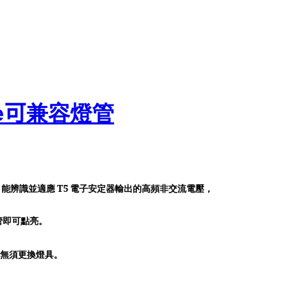
可
兼容燈管
e
T5
，能辨識並適應
電子安定器輸出的高頻非交流電壓，
管即可點亮。
無須更換燈具。