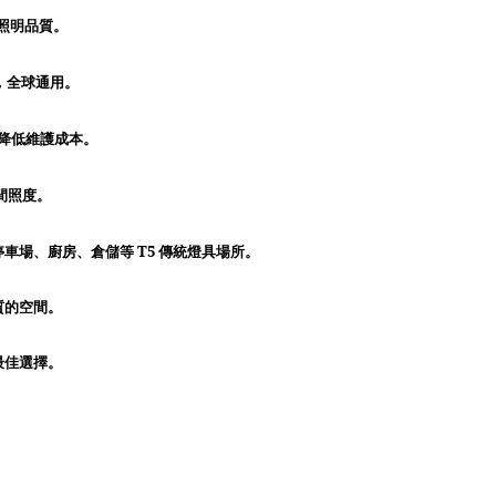
照明品質。
，全球通用。
降低維護成本。
間照度。
T5
停車場、廚房、倉儲等
傳統燈具場所。
質的空間。
最佳選擇。