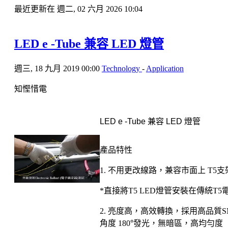
最近更新在 週二, 02 六月 2026 10:04
LED e -Tube 兼容 LED 燈管
週三, 18 九月 2019 00:00
Technology
-
Application
知慳惜電
兼容
燈管
LED e -Tube
LED
產品特性
不用更改線路，兼容市面上
支
1.
T5
直接將
燈管安裝在傳統
*
T5 LED
T5
亮度高，高效轉換，採用高品質
2.
S
角度
°發光，無暗區，高均勻度
180