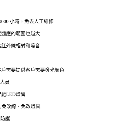
小時，免去人工維修
0000
度適應的範圍也越大
紫紅外線輻射和噪音
客戶需要提供客戶需要發光顏色
人員
智能
燈管
LED
具
免改線、免改燈具
,
睛防護