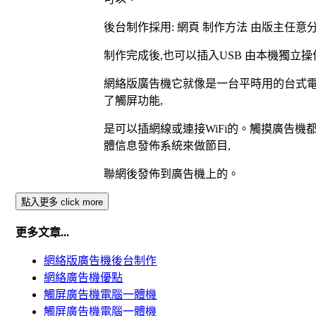
後台制作採用
網頁
制作方法
由版主任意
:
制作完成後
也可以插入
由本機獨立操
,
USB
網絡版廣告機
它就像是一台平時用的台式
了觸屏功能
,
是可以插網線或連接
的
。
觸摸廣告機
WiFi
體信息發佈系統來做節目
,
聯網
後
發佈到廣告機上
的
。
點入更多 click more
更多文章...
網絡版廣告機後台制作
網絡廣告機優點
觸屏廣告機電腦一體機
觸屏廣告機電腦一體機