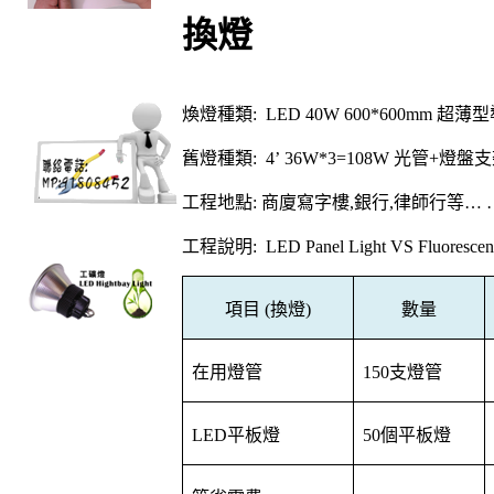
換燈
煥燈種類
: LED 40W 600*600mm
超薄型
舊燈種類
: 4’ 36W*3=108W
光管
+
燈盤支
工程地點
:
商廈寫字樓
,
銀行
,
律師行等
… 
工程說明
: LED Panel Light VS Fluorescen
項目
(
換燈
)
數量
在用燈管
150
支燈管
LED
平板燈
50
個平板燈