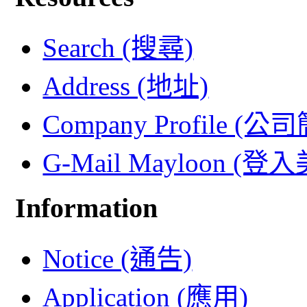
Search (搜尋)
Address (地址)
Company Profile (公
G-Mail Mayloon (
Information
Notice (通告)
Application (應用)