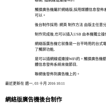
:
WiFi
觸摸廣告機屬於網絡版
採用
媒體信息發佈
,
可以
。
後台制作採用
網頁
制作方法
由版主任意
:
制作完成後
也可以插入
由本機獨立操
,
USB
網絡版廣告機
它就像是一台平時用的台式
了觸屏功能
,
是可以插網線或連接
的
。
觸摸廣告機
WiFi
體信息發佈系統來做節目
,
聯網
後
發佈到廣告機上
的
。
最近更新在 週一, 03 十月 2016 10:11
網絡版廣告機後台制作