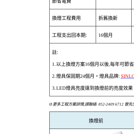
節省電費
換燈工程費用
拆舊換新
工程支出回本期
:
16
個月
註
:
1.
以上換燈方案
16
個月以後
,
每年可節省
2.
燈具保固期
24
個月。燈具品牌
:
SINL
3.
LED
燈具亮度達到換燈前的亮度效果
Ø
更多工程方案詳情
,
請聯絡
: 852-2409 6712
曾先
換燈前