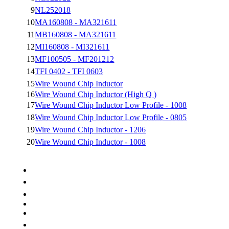
9
NL252018
10
MA160808 - MA321611
11
MB160808 - MA321611
12
MI160808 - MI321611
13
MF100505 - MF201212
14
TFI 0402 - TFI 0603
15
Wire Wound Chip Inductor
16
Wire Wound Chip Inductor (High Q )
17
Wire Wound Chip Inductor Low Profile - 1008
18
Wire Wound Chip Inductor Low Profile - 0805
19
Wire Wound Chip Inductor - 1206
20
Wire Wound Chip Inductor - 1008