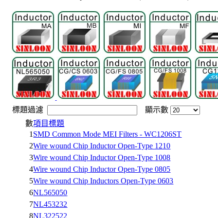
標題過濾
顯示數
數
項目標題
1
SMD Common Mode MEI Filters - WC1206ST
2
Wire wound Chip Inductor Open-Type 1210
3
Wire wound Chip Inductor Open-Type 1008
4
Wire wound Chip Inductor Open-Type 0805
5
Wire wound Chip Inductors Open-Type 0603
6
NL565050
7
NL453232
8
NL322522