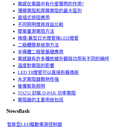
電感在電路中有什麼實際的作用?
薄膜電阻和厚膜電阻的最大區別
直插式排阻應用
不同照明燈具效益比較
簡單量測電阻方法
換燈-舊型日光燈管換LED燈管
二極體簡易檢測方法
半導體二極管基礎應用
電感器有許多種依據外觀與功用有不同的稱呼
溫度對電阻的影響
LED T8燈管可以直接拆舊換新
水泥電阻器散熱性強
後備緊急照明
TO252 封裝 D-PAK 功率電阻
電阻器的主要用途包括
Newsflash
智能型LED驅動電源控制器