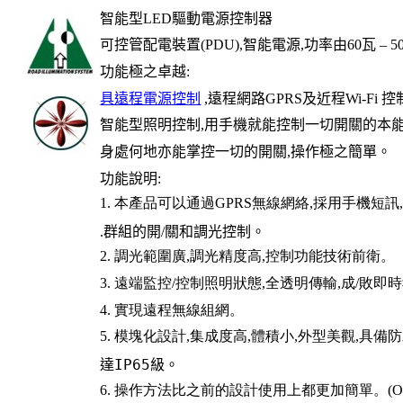
智能型
LED
驅動電源控制器
可控管配電裝置
(PDU),
智能電源
,
功率由
60
瓦
– 5
功能極之卓越
:
具遠程電源控制
,
遠程網路
GPRS
及近程
Wi-Fi
控
智能型照明控制
,
用手機就能控制一切開關的本
身處何地亦能掌控一切的開關,操作極之簡單。
功能說明
:
1.
本產品可以通過
GPRS
無線網絡
,
採用手機短訊
.
群組的開
/
關和調光控制。
2.
調光範圍廣
,
調光精度高
,
控制功能技術前衛。
3.
遠端監控
/
控制照明狀態
,
全透明傳輸
,
成
/
敗即時
4.
實現遠程無線組網。
5.
模塊化設計
,
集成度高
,
體積小
,
外型美觀
,
具備防
達
IP65
級。
6.
操作方法比之前的設計使用上都更加簡單。
(O