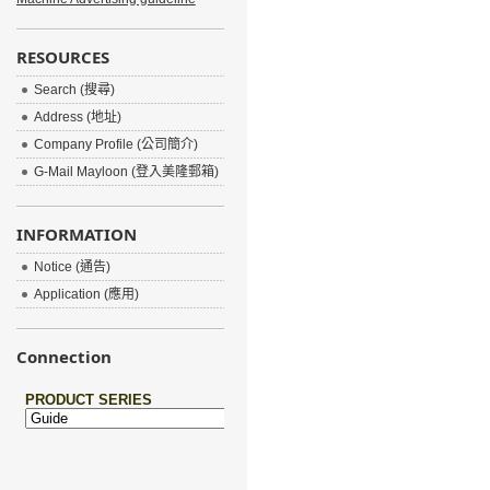
RESOURCES
Search (搜尋)
Address (地址)
Company Profile (公司簡介)
G-Mail Mayloon (登入美隆郵箱)
INFORMATION
Notice (通告)
Application (應用)
Connection