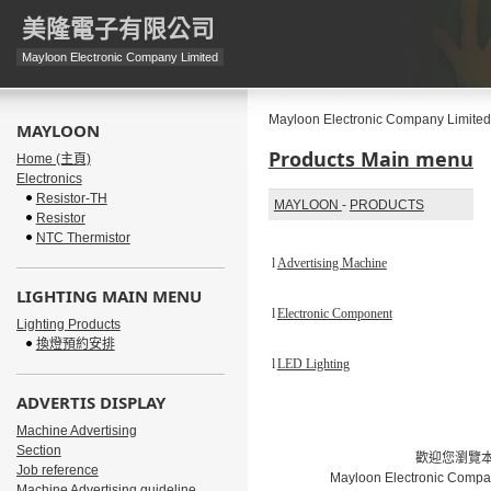
美隆電子有限公司
Mayloon Electronic Company Limited
Mayloon Electronic Company Limited
MAYLOON
Products Main menu
Home (主頁)
Electronics
Resistor-TH
MAYLOON
-
PRODUCTS
Resistor
NTC Thermistor
l
Advertising Machine
LIGHTING MAIN MENU
l
Electronic Component
Lighting Products
換燈預約安排
l
LED Lighting
ADVERTIS DISPLAY
Machine Advertising
Section
歡迎您瀏覽本網
Job reference
Mayloon Electronic Compa
Machine Advertising guideline