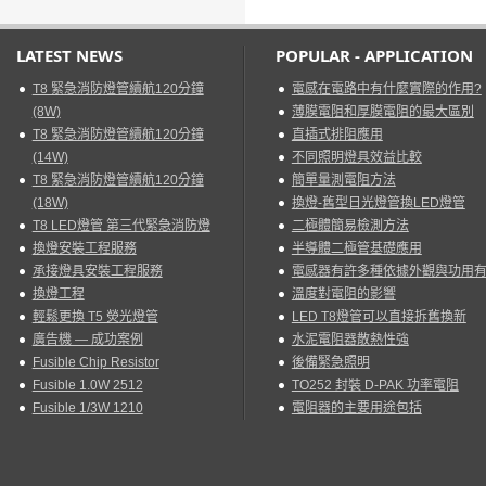
LATEST NEWS
POPULAR - APPLICATION
T8 緊急消防燈管續航120分鐘
電感在電路中有什麼實際的作用?
(8W)
薄膜電阻和厚膜電阻的最大區別
T8 緊急消防燈管續航120分鐘
直插式排阻應用
(14W)
不同照明燈具效益比較
T8 緊急消防燈管續航120分鐘
簡單量測電阻方法
(18W)
換燈-舊型日光燈管換LED燈管
T8 LED燈管 第三代緊急消防燈
二極體簡易檢測方法
換燈安裝工程服務
半導體二極管基礎應用
承接燈具安裝工程服務
電感器有許多種依據外觀與功用
換燈工程
溫度對電阻的影響
輕鬆更換 T5 熒光燈管
LED T8燈管可以直接拆舊換新
廣告機 — 成功案例
水泥電阻器散熱性強
Fusible Chip Resistor
後備緊急照明
Fusible 1.0W 2512
TO252 封裝 D-PAK 功率電阻
Fusible 1/3W 1210
電阻器的主要用途包括