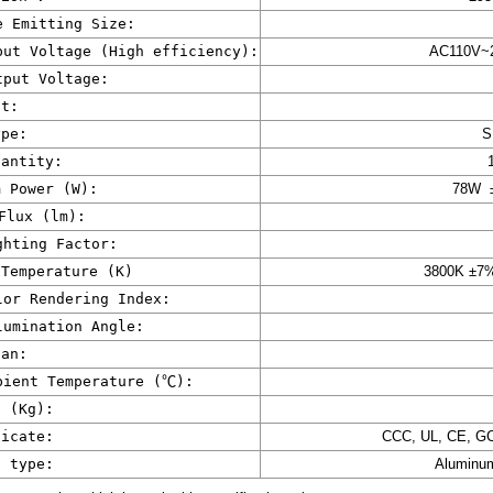
 Emitting Size:
ut Voltage (High efficiency):
AC110V~
put Voltage:
t:
pe:
S
antity:
 Power (W):
78W 
Flux (lm):
hting Factor:
Temperature (K)
3800K ±7
or Rendering Index:
umination Angle:
an:
ient Temperature (
℃
):
 (Kg):
icate:
CCC, UL, CE, G
 type
:
Aluminu