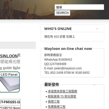
WHO'S ONLINE
現在有 453 訪客 在線上
Mayloon on-line chat now
®
即時業務接洽
SINLOON
WhatsApp:91808452
薄節能導光燈
QQ:1247069489
g guide light
E-mail: peter@mayloon.com
TEL:852-2408 9788 M: 9180 8452
最新發佈
承接燈具安裝工程服務
輕鬆更換 T5 熒光燈管
換燈工程
CT-F601221-11
免費換燈工程
*1195*10.9mm