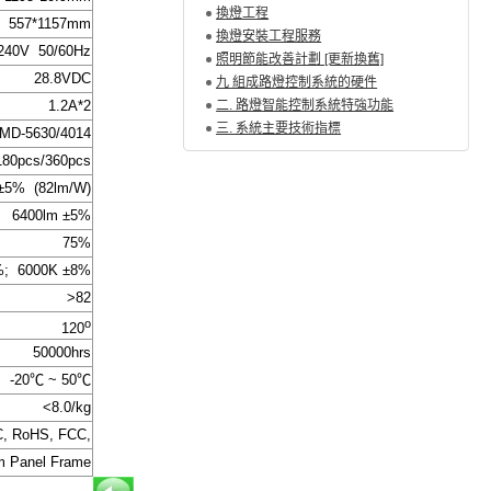
換燈工程
557*1157mm
換燈安裝工程服務
240V 50/60Hz
照明節能改善計劃 [更新換舊]
28.8VDC
九 組成路燈控制系統的硬件
1.2A*2
二. 路燈智能控制系統特強功能
三. 系統主要技術指標
MD-5630/4014
180pcs/360pcs
±5% (82lm/W)
6400lm ±5%
75%
%; 6000K ±8%
>82
o
120
50000hrs
-20
℃
~ 50
℃
<8.0/kg
C, RoHS, FCC,
m Panel Frame