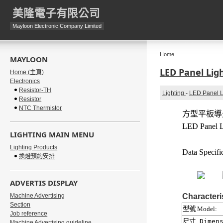
美隆電子有限公司
Mayloon Electronic Company Limited
Home
MAYLOON
LED Panel Lig
Home (主頁)
Electronics
Resistor-TH
Lighting
-
LED Panel L
Resistor
NTC Thermistor
方型平板導
LED Panel L
LIGHTING MAIN MENU
Lighting Products
Data Specific
換燈預約安排
ADVERTIS DISPLAY
Machine Advertising
Characteri
Section
型號
Model:
Job reference
尺寸
Dimens
Machine Advertising guideline