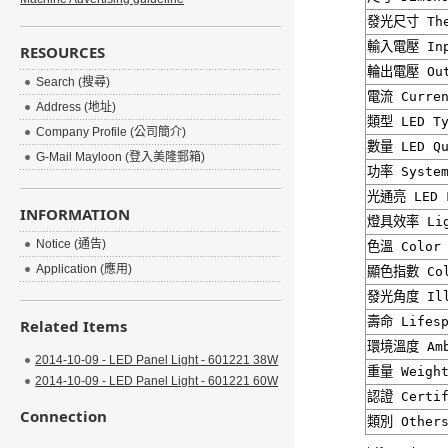
發光尺寸
The
輸入電壓
Inp
RESOURCES
輪出電壓
Out
Search (搜尋)
電流
Curren
Address (地址)
類型
LED Ty
Company Profile (公司簡介)
數量
LED Qu
G-Mail Mayloon (登入美隆郵箱)
功率
System
光通亮
LED 
INFORMATION
燈具效率
Lig
Notice (通告)
色溫
Color 
Application (應用)
顯色指數
Col
發光角度
Ill
壽命
Lifesp
Related Items
環境溫度
Amb
2014-10-09 - LED Panel Light - 601221 38W
重量
Weight
2014-10-09 - LED Panel Light - 601221 60W
認證
Certif
Connection
類別 Others