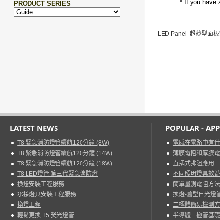
* If you have 
LED Panel 超薄型面
LATEST NEWS
POPULAR - AP
T8 緊急消防燈管續航120分鐘 (8W)
電感在電路中有什
T8 緊急消防燈管續航120分鐘 (14W)
薄膜電阻和厚膜電
T8 緊急消防燈管續航120分鐘 (18W)
直插式排阻應用
T8 LED燈管 第三代緊急消防燈
不同照明燈具效益
換燈安裝工程服務
簡單量測電阻方法
承接燈具安裝工程服務
換燈-舊型日光燈管
換燈工程
二極體簡易檢測方
輕鬆更換 T5 熒光燈管
半導體二極管基礎