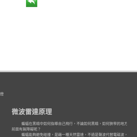
燈
微波雷達
原理
蝙蝠在黑暗中如何指導自己飛行，不論如何黑暗，如何狹窄的地方，絕
前面有無障礙呢？
蝙蝠能夠避免碰撞，是藉一種天然雷達，不過是聲波代替電磁波，在原