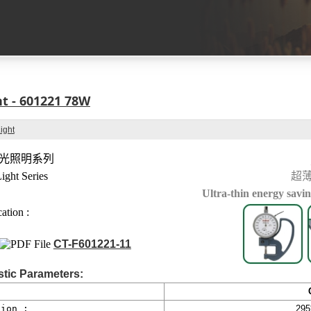
ht - 601221 78W
ight
光照明系列
ight Series
超
Ultra-thin energy savin
ation :
CT-F601221-11
stic Parameters:
ion :
295