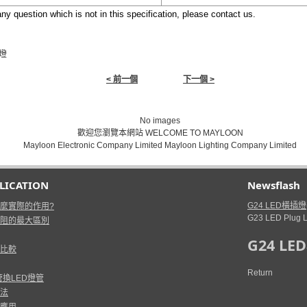
any question which is not in this specification, please contact us.
板燈
< 前一個
下一個 >
No images
歡迎您瀏覽本網站 WELCOME TO MAYLOON
Mayloon Electronic Company Limited Mayloon Lighting Company Limited
PLICATION
Newsflash
G24 LED橫插燈
麼實際的作用?
G23 LED Plug 
阻的最大區別
G24 LED
比較
Return
換LED燈管
法