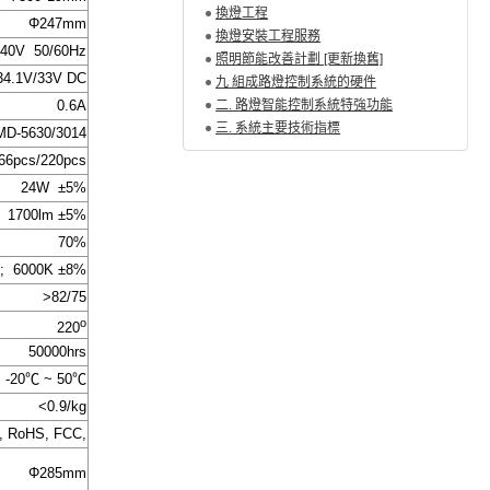
換燈工程
Φ247
mm
換燈安裝工程服務
40V 50/60Hz
照明節能改善計劃 [更新換舊]
34.1V/33V DC
九 組成路燈控制系統的硬件
0.6A
二. 路燈智能控制系統特強功能
三. 系統主要技術指標
MD-5630/3014
66pcs/220pcs
24W ±5%
1700lm ±5%
70%
; 6000K ±8%
>82/75
o
220
50000hrs
-20
℃
~ 50
℃
<0.9/kg
, RoHS, FCC,
Φ285
mm