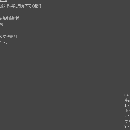
應用
據外觀與功用有不同的稱呼
以直接拆舊換新
強
PAK 功率電阻
包括
64
產
1
，
小
2
，
等
3
，