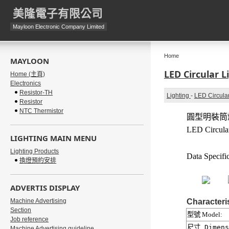
美隆電子有限公司
Mayloon Electronic Company Limited
Home
MAYLOON
LED Circular 
Home (主頁)
Electronics
Resistor-TH
Lighting
-
LED Circula
Resistor
NTC Thermistor
圓型明裝筒
LED Circular
LIGHTING MAIN MENU
Lighting Products
Data Specific
換燈預約安排
ADVERTIS DISPLAY
Machine Advertising
Characteri
Section
型號
Model:
Job reference
尺寸
Dimens
Machine Advertising guideline