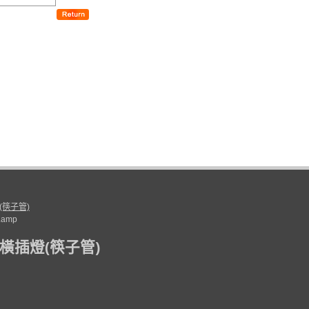
(筷子管)
Lamp
(
)
橫插燈
筷子管