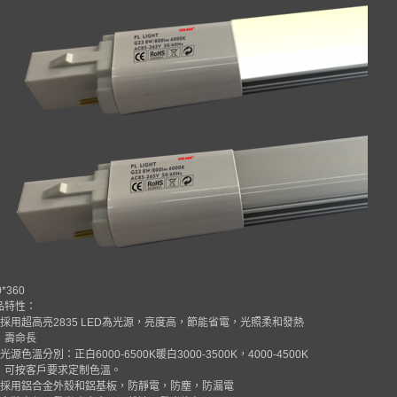
0*360
品特性：
採用超高亮
2835 LED
為光源，亮度高，節能省電，光照柔和發熱
，壽命長
光源色溫分別：正白
6000-6500K
暖白
3000-3500K
，
4000-4500K
，可按客戶要求定制色溫。
採用鋁合金外殼和鋁基板，防靜電，防塵，防漏電