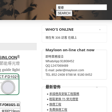
WHO'S ONLINE
現在有 306 訪客 在線上
Mayloon on-line chat now
®
即時業務接洽
SINLOON
WhatsApp:91808452
節能導光燈
QQ:1247069489
 guide light
E-mail: peter@mayloon.com
TEL:852-2408 9788 M: 9180 8452
最新發佈
承接燈具安裝工程服務
輕鬆更換 T5 熒光燈管
換燈工程
T-FD81021-11
免費換燈工程
Φ300
*19mm