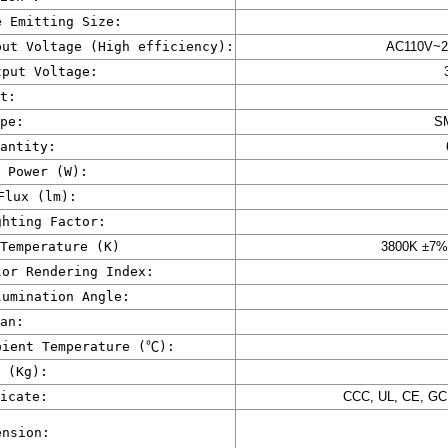
 Emitting Size:
ut Voltage (High efficiency):
AC110V~2
put Voltage:
t:
pe:
S
antity:
 Power (W):
lux (lm):
hting Factor:
Temperature (K)
3800K ±7%
or Rendering Index:
umination Angle:
an:
ient Temperature (
℃
):
 (Kg):
icate:
CCC, UL, CE, GC
nsion
: