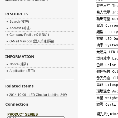
發光尺寸
The
輸入電壓
Inp
RESOURCES
輪出電壓
Out
Search (搜尋)
電流
Curren
Address (地址)
類型
LED Ty
Company Profile (公司簡介)
數量
LED Qu
G-Mail Mayloon (登入美隆郵箱)
功率
System
光通亮
LED F
INFORMATION
燈具效率
Lig
Notice (通告)
色溫
Color 
Application (應用)
顯色指數
Col
發光角度
Ill
壽命
Lifesp
Related Items
環境溫度
Amb
2014-10-09 - LED Circular Lighting 24W
重量
Weight
Connection
認證
Certif
開孔尺寸Dime