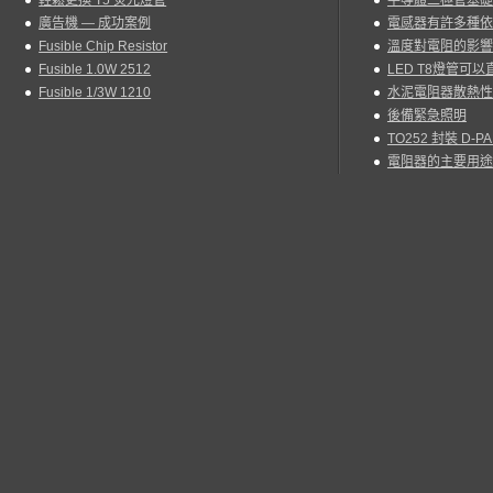
輕鬆更換 T5 熒光燈管
半導體二極管基礎
廣告機 — 成功案例
電感器有許多種依
Fusible Chip Resistor
溫度對電阻的影響
Fusible 1.0W 2512
LED T8燈管可
Fusible 1/3W 1210
水泥電阻器散熱性
後備緊急照明
TO252 封裝 D-
電阻器的主要用途