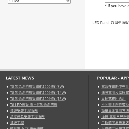
* If you have 
LED Panel 超薄型面
LATEST NEWS
POPULAR - AP
T8 緊急消防燈管續航120分鐘 (8W)
電感在電路中有什
T8 緊急消防燈管續航120分鐘 (14W)
薄膜電阻和厚膜電
T8 緊急消防燈管續航120分鐘 (18W)
直插式排阻應用
T8 LED燈管 第三代緊急消防燈
不同照明燈具效益
換燈安裝工程服務
簡單量測電阻方法
承接燈具安裝工程服務
換燈-舊型日光燈管
換燈工程
二極體簡易檢測方