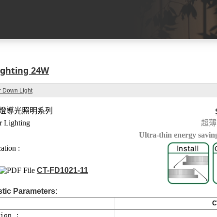
Lighting 24W
r Down Light
燈導光照明系列
 Lighting
超薄
Ultra-thin energy saving
ation :
CT-FD1021-11
stic Parameters:
C
ion :