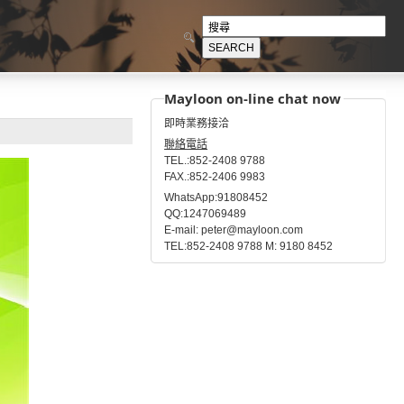
Mayloon on-line chat now
即時業務接洽
聯絡電話
TEL.:852-2408 9788
FAX.:852-2406 9983
WhatsApp:91808452
QQ:1247069489
E-mail: peter@mayloon.com
TEL:852-2408 9788 M: 9180 8452