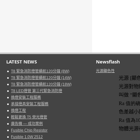
LATEST NEWS
Newsflash
光源顯色性
T8 緊急消防燈管續航120分鐘 (8W)
光源
[
顯
T8 緊急消防燈管續航120分鐘 (14W)
T8 緊急消防燈管續航120分鐘 (18W)
光源對物
T8 LED燈管 第三代緊急消防燈
叫做 “顯
換燈安裝工程服務
Ra
值的
承接燈具安裝工程服務
換燈工程
色差越小
輕鬆更換 T5 熒光燈管
Ra
值為
1
廣告機 — 成功案例
物體光源
Fusible Chip Resistor
Fusible 1.0W 2512