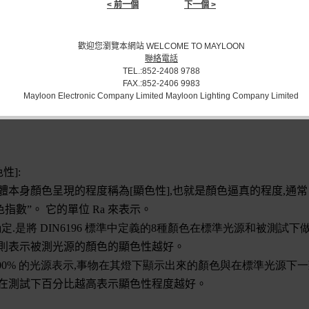
< 前一個
下一個 >
歡迎您瀏覽本網站 WELCOME TO MAYLOON
聯絡電話
TEL.:852-2408 9788
FAX.:852-2406 9983
Mayloon Electronic Company Limited Mayloon Lighting Company Limited
色性
]:
體本身顏色呈現的程度稱為
[
顯色性
],
也就是顏色逼真的程度
,
通常
色指數”。 它的單位 Ra 來表示。
确定
.
是將
DIN6196
標準中定義的
8
種顏色在標準光源和被測試下
則表示被測光源的顏色的顯色性越好。
00%
的光源表示
,
事物在其燈下顯示出來的顏色與在標準光源下一
在測試下百分比越高表示顯色性程度越好。