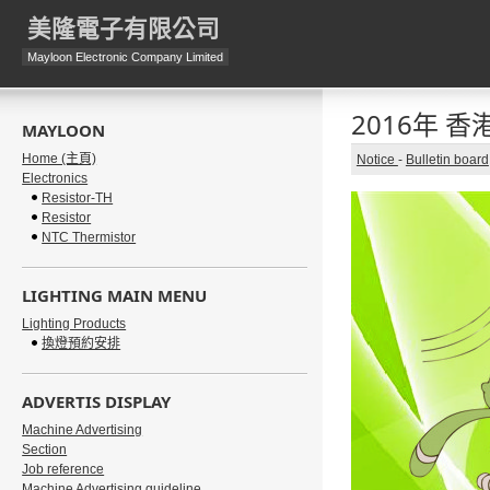
美隆電子有限公司
Mayloon Electronic Company Limited
2016年 
MAYLOON
Home (主頁)
Notice
-
Bulletin board
Electronics
Resistor-TH
Resistor
NTC Thermistor
LIGHTING MAIN MENU
Lighting Products
換燈預約安排
ADVERTIS DISPLAY
Machine Advertising
Section
Job reference
Machine Advertising guideline