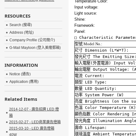
Temperature Color:
Input voltage:
Light source:
RESOURCES
Shine:
Search (搜尋)
Framework:
Panel:
Address (地址)
□
Characteristic Paramete
Company Profile (公司簡介)
型號
Model No.:
G-Mail Mayloon (登入美隆郵箱)
尺寸
Dimension (L*W*T):
發光尺寸
The Emitting Size
輸入電壓
(
外置電源
) Input Vol
INFORMATION
輪出電壓
Output Voltage: (A
Notice (通告)
電流
Current:
Application (應用)
類型
LED Type:
數量
LED Quantity:
功率
System Power (W)
Related Items
亮度
Brightness (on the su
色溫
Color Temperature (K)
2014-12-07 - 廣告招牌 LED 燈
顯色指數
Color Rendering I
箱
發光角度
Illumination Angl
2015-02-27 - LED商業廣告燈箱
壽命
Lifespan:
2015-03-10 - LED 廣告燈箱
環境溫度
Ambient Temperatu
40W