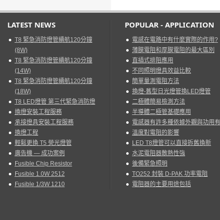
LATEST NEWS
POPULAR - APPLICATION
T8 緊急消防燈管續航120分鐘
電感在電路中有什麼實際的作用?
(8W)
薄膜電阻和厚膜電阻的最大區別
T8 緊急消防燈管續航120分鐘
直插式排阻應用
(14W)
不同照明燈具效益比較
T8 緊急消防燈管續航120分鐘
簡單量測電阻方法
(18W)
換燈-舊型日光燈管換LED燈管
T8 LED燈管 第三代緊急消防燈
二極體簡易檢測方法
換燈安裝工程服務
半導體二極管基礎應用
承接燈具安裝工程服務
電感器有許多種依據外觀與功用
換燈工程
溫度對電阻的影響
輕鬆更換 T5 熒光燈管
LED T8燈管可以直接拆舊換新
廣告機 — 成功案例
水泥電阻器散熱性強
Fusible Chip Resistor
後備緊急照明
Fusible 1.0W 2512
TO252 封裝 D-PAK 功率電阻
Fusible 1/3W 1210
電阻器的主要用途包括