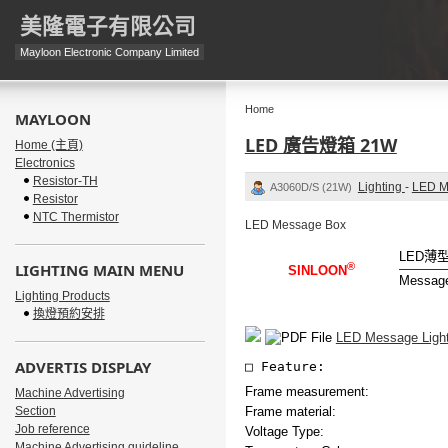
美隆電子有限公司
Mayloon Electronic Company Limited
Home
MAYLOON
LED 廣告燈箱 21W
Home (主頁)
Electronics
Resistor-TH
Lighting
-
LED M
A3060D/S (21W)
Resistor
NTC Thermistor
LED Message Box
LED
薄
LIGHTING MAIN MENU
®
SINLOON
Message 
Lighting Products
換燈預約安排
LED Message Ligh
ADVERTIS DISPLAY
□
Feature:
Frame measurement:
Machine Advertising
Section
Frame material:
Job reference
Voltage Type:
Machine Advertising guideline