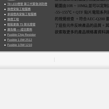
T8 LED燈管 第三代緊急消防燈
範圍由10R ~ 10MΩ,並可以定制
換燈安裝工程服務
-55~155℃。QTF 貼片電阻系列提
承接燈具安裝工程服務
的視覺檢查 。符合AEC-Q20
換燈工程
輕鬆更換 T5 熒光燈管
了這些元件反映產品的品質。其無
廣告機 — 成功案例
欲索取更多的產品規格書資料
Fusible Chip Resistor
Fusible 1.0W 2512
Fusible 1/3W 1210