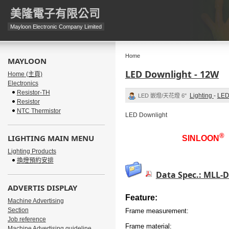
美隆電子有限公司
Mayloon Electronic Company Limited
Home
MAYLOON
LED Downlight - 12W
Home (主頁)
Electronics
Resistor-TH
Lighting
-
LED
LED 嵌燈/天花燈 6"
Resistor
NTC Thermistor
LED Downlight
®
LIGHTING MAIN MENU
SINLOON
Lighting Products
換燈預約安排
Data Spec.: MLL-
ADVERTIS DISPLAY
Feature:
Machine Advertising
Section
Frame measurement:
Job reference
Frame material:
Machine Advertising guideline