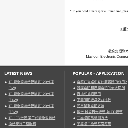
*
If you need others special frame size, plea
< 
歡迎您瀏覽本網
Mayloon Electronic Compa
LATEST NEWS
POPULAR - APPLICATION
T8 緊急消防燈管續航120分鐘
電感在電路中有什麼實際的作用?
(8W)
薄膜電阻和厚膜電阻的最大區別
T8 緊急消防燈管續航120分鐘
直插式排阻應用
(14W)
不同照明燈具效益比較
T8 緊急消防燈管續航120分鐘
簡單量測電阻方法
(18W)
換燈-舊型日光燈管換LED燈管
T8 LED燈管 第三代緊急消防燈
二極體簡易檢測方法
換燈安裝工程服務
半導體二極管基礎應用