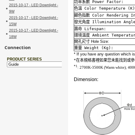
功率系數
Power Factor:
2015-10-17 - LED Downlight -
色溫
Color Temperature (K)
9W
顯色指數
Color Rendering I
2015-10-17 - LED Downlight -
發光角度
Illumination Angl
15W
壽命
Lifespan:
2015-10-17 - LED Downlight -
環境溫度
Ambient Temperatu
18W
開孔尺寸
Hole Size:
Connection
重量
Weight (Kg):
* If you have any question which is 
*在本規格書裡如果您未能找到或參
*1
: 2700K-3500K (Warm white); 4000
Dimension: