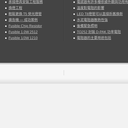
承接燈具安裝工程服務
電感器有許多種依據外觀與功用
換燈工程
溫度對電阻的影響
輕鬆更換 T5 熒光燈管
LED T8燈管可以直接拆舊換新
廣告機 — 成功案例
水泥電阻器散熱性強
Fusible Chip Resistor
後備緊急照明
Fusible 1.0W 2512
TO252 封裝 D-PAK 功率電阻
Fusible 1/3W 1210
電阻器的主要用途包括