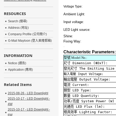
Voltage Type:
RESOURCES
Ambient Light:
Search (搜尋)
Input voltage:
Address (地址)
LED Light source:
Company Profile (公司簡介)
Shine:
G-Mail Mayloon (登入美隆郵箱)
Fixing Way:
-
Characteristic Parameters:
INFORMATION
型號
Model No.:
尺寸
Dimension (ΦDxT):
Notice (通告)
發光尺寸
The Emitting Size
Application (應用)
輸入電壓
Input Voltage:
輪出電壓
Output Voltage:
Related Items
電流
Current:
類型
LED Type:
2015-08-26 - LED Downlight
數量
LED Quantity:
2015-10-17 - LED Downlight -
功率
/
亮度
System Power (W)
4W
光通亮
LED Flux (lm):
2015-10-17 - LED Downlight -
燈具效率
Lighting Factor:
6W