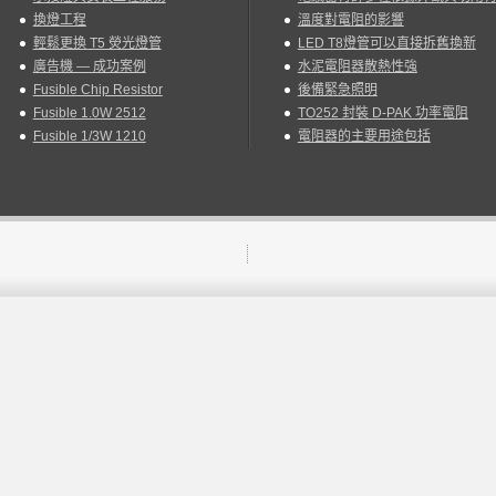
換燈工程
溫度對電阻的影響
輕鬆更換 T5 熒光燈管
LED T8燈管可以直接拆舊換新
廣告機 — 成功案例
水泥電阻器散熱性強
Fusible Chip Resistor
後備緊急照明
Fusible 1.0W 2512
TO252 封裝 D-PAK 功率電阻
Fusible 1/3W 1210
電阻器的主要用途包括