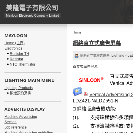
美隆電子有限公司
Mayloon Electronic Company Limited
Home
MAYLOON
網絡直立式廣告屏幕
Home (主頁)
Electronics
Resistor-TH
Lighting
-
LE
網絡直立式廣告屏幕
Resistor
NTC Thermistor
直立式廣告屏幕
直立式廣
®
LIGHTING MAIN MENU
SINLOON
Vertical Ad
Lighting Products
換燈預約安排
Vertical Advertising
LDZ421-N/LDZ551-N
ADVERTIS DISPLAY
□ 綱絡版廣告機功能:
Machine Advertising
(1).
支持遠程發佈多媒體信
Section
(2).
支持流媒體播放: 支持組
Job reference
Machine Advertising guideline