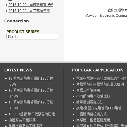
2015-12-22 - 廣告機租賃服務
歡迎您瀏覽本網
2015-12-22 - 直立式廣告機
Mayloon Electronic Compa
Connection
LATEST NEWS
POPULAR - APPLICATION
T8 緊急消防燈管續航120分鐘
電感在電路中有什麼實際的作用?
(8W)
薄膜電阻和厚膜電阻的最大區別
T8 緊急消防燈管續航120分鐘
直插式排阻應用
(14W)
不同照明燈具效益比較
T8 緊急消防燈管續航120分鐘
簡單量測電阻方法
(18W)
換燈-舊型日光燈管換LED燈管
T8 LED燈管 第三代緊急消防燈
二極體簡易檢測方法
換燈安裝工程服務
半導體二極管基礎應用
承接燈具安裝工程服務
電感器有許多種依據外觀與功用