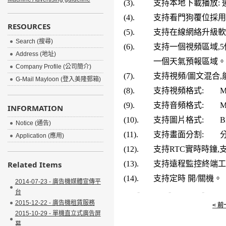
(3).
支持本地下載播放:
(4).
支持看門狗覆位採用
RESOURCES
(5).
支持在線網絡升級軟
Search (搜尋)
(6).
支持一個視頻區域,5
Address (地址)
一個天氣預報區域。
Company Profile (公司簡介)
(7).
支持視頻/圖文混合
G-Mail Mayloon (登入美隆郵箱)
(8).
支持視頻格式:
M
(9).
支持音頻格式:
M
INFORMATION
(10).
支持圖片格式:
B
Notice (通告)
(11).
支持畫面分割:
Application (應用)
(12).
支持RTC實時時鐘
Related Items
(13).
支持遠程監控終端工
(14).
支持定時 開/關機。
2014-07-23 - 廣告機媒體宣傳平
-
-
-
台
2015-12-22 - 廣告機租賃服務
< 
2015-10-29 - 單機直立式廣告屏
幕