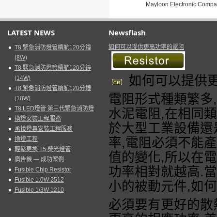
Mayloon Electronic Compa
LATEST NEWS
Newsflash
如何可以提供更高功率的電阻
T8 緊急消防燈管續航120分鐘
(8W)
T8 緊急消防燈管續航120分鐘
如何可以提供
(14W)
T8 緊急消防燈管續航120分鐘
電阻形式種類繁多
,
(18W)
T8 LED燈管 第三代緊急消防燈
水泥電阻
,
在相同類
換燈安裝工程服務
於大型工業設備還
承接燈具安裝工程服務
換燈工程
率
,
電阻必須不能產
輕鬆更換 T5 熒光燈管
值的變化
,
所以在電
廣告機 — 成功案例
功率相對就越高
.
當
Fusible Chip Resistor
Fusible 1.0W 2512
小的被動元件
,
如何
Fusible 1/3W 1210
必須要有更好的散