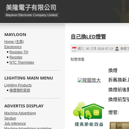
美隆電子有限公司
Mayloon Electronic Company Limited
MAYLOON
自己換LED燈管
Home (主頁)
Electronics
週三, 30 三月 2016 07:13
換燈
Resistor-TH
Resistor
知慳惜電
NTC Thermistor
換燈
LIGHTING MAIN MENU
拆舊換新
,
Lighting Products
換燈前後
換燈預約安排
換燈前型
ADVERTIS DISPLAY
燈管
:
Machine Advertising
Section
Job reference
Machine Advertising guideline