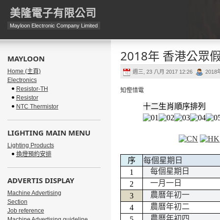
美隆電子有限公司
Mayloon Electronic Company Limited
2018年 香港公眾
MAYLOON
Home (主頁)
週三, 23 八月 2017 12:26
201
Electronics
Resistor-TH
知慳惜電
Resistor
十二生肖順序排列
NTC Thermistor
LIGHTING MAIN MENU
Lighting Products
換燈預約安排
序
每個星期日
每個星期日
1
ADVERTIS DISPLAY
一月一日
2
Machine Advertising
農曆年初一
3
Section
農曆年初二
4
Job reference
農曆年初四
5
Machine Advertising guideline