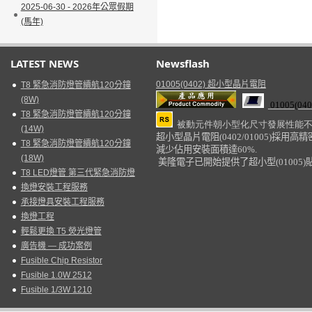
2025-06-30 - 2026年公眾假期
(馬年)
LATEST NEWS
Newsflash
01005(0402) 超小型晶片電阻
T8 緊急消防燈管續航120分鐘
(8W)
01005(040
T8 緊急消防燈管續航120分鐘
被動元件朝小型化尺寸發展性能
(14W)
超小型晶片電阻
(0402/01005)
採用高精
T8 緊急消防燈管續航120分鐘
減少佔用安裝面積達
60%.
(18W)
美隆電子已開始
提供了超小型
(01005)
T8 LED燈管 第三代緊急消防燈
換燈安裝工程服務
承接燈具安裝工程服務
換燈工程
輕鬆更換 T5 熒光燈管
廣告機 — 成功案例
Fusible Chip Resistor
Fusible 1.0W 2512
Fusible 1/3W 1210