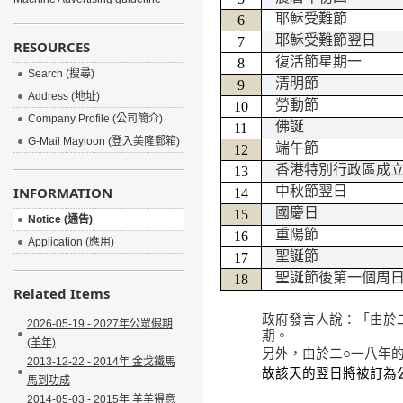
耶穌受難節
6
耶穌受難節翌日
7
RESOURCES
復活節星期一
8
Search (搜尋)
清明節
9
Address (地址)
勞動節
10
Company Profile (公司簡介)
佛誕
11
G-Mail Mayloon (登入美隆郵箱)
端午節
12
香港特別行政區成
13
INFORMATION
中秋節翌日
14
國慶日
15
Notice (通告)
重陽節
16
Application (應用)
聖誕節
17
聖誕節後第一個周
18
Related Items
政府發言人說：「由於
2026-05-19 - 2027年公眾假期
期。
(羊年)
另外，由於二○一八年
2013-12-22 - 2014年 金戈鐵馬
故該天的翌日將被訂為
馬到功成
2014-05-03 - 2015年 羊羊得意