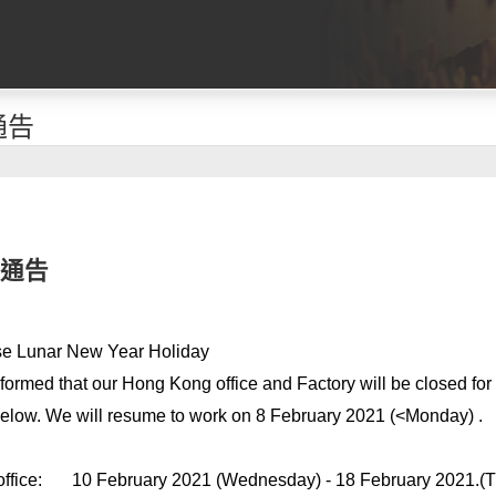
通告
通告
e Lunar New Year Holiday
formed that our Hong Kong office and Factory will be closed f
elow. We will resume to work on 8 February 2021 (<Monday) .
ffice:
10 February 2021 (Wednesday) - 18 February 2021.(