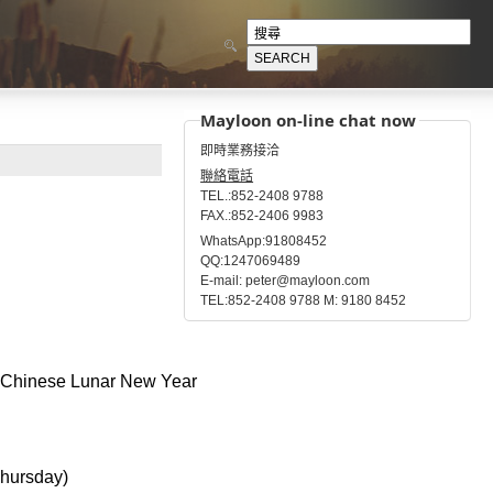
Mayloon on-line chat now
即時業務接洽
聯絡電話
TEL.:852-2408 9788
FAX.:852-2406 9983
WhatsApp:91808452
QQ:1247069489
E-mail: peter@mayloon.com
TEL:852-2408 9788 M: 9180 8452
or Chinese Lunar New Year
Thursday)