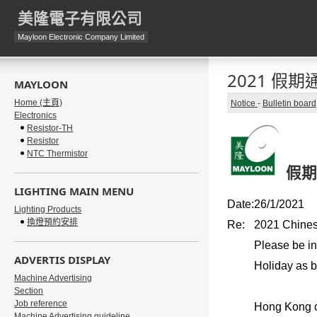
美隆電子有限公司
Mayloon Electronic Company Limited
2021 假期
MAYLOON
Home (主頁)
Notice
-
Bulletin board
Electronics
Resistor-TH
Resistor
NTC Thermistor
假期
LIGHTING MAIN MENU
Date:
26/1/2021
Lighting Products
換燈預約安排
Re:
2021 Chines
Please be in
ADVERTIS DISPLAY
Holiday as b
Machine Advertising
Section
Job reference
Hong Kong o
Machine Advertising guideline