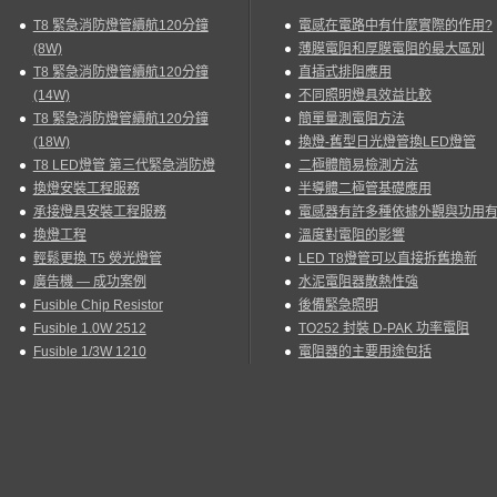
T8 緊急消防燈管續航120分鐘
電感在電路中有什麼實際的作用?
(8W)
薄膜電阻和厚膜電阻的最大區別
T8 緊急消防燈管續航120分鐘
直插式排阻應用
(14W)
不同照明燈具效益比較
T8 緊急消防燈管續航120分鐘
簡單量測電阻方法
(18W)
換燈-舊型日光燈管換LED燈管
T8 LED燈管 第三代緊急消防燈
二極體簡易檢測方法
換燈安裝工程服務
半導體二極管基礎應用
承接燈具安裝工程服務
電感器有許多種依據外觀與功用
換燈工程
溫度對電阻的影響
輕鬆更換 T5 熒光燈管
LED T8燈管可以直接拆舊換新
廣告機 — 成功案例
水泥電阻器散熱性強
Fusible Chip Resistor
後備緊急照明
Fusible 1.0W 2512
TO252 封裝 D-PAK 功率電阻
Fusible 1/3W 1210
電阻器的主要用途包括