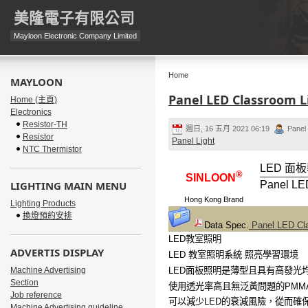
美隆電子有限公司
Mayloon Electronic Company Limited
Home
MAYLOON
Panel LED Classroom L
Home (主頁)
Electronics
Resistor-TH
週日, 16 五月 2021 06:19
Panel
Resistor
Panel Light
NTC Thermistor
LED 面
®
SINLOON
LIGHTING MAIN MENU
Panel LE
Hong Kong Brand
Lighting Products
換燈預約安排
Data Spec.
Panel LED Cla
LED
教室照明
ADVERTIS DISPLAY
LED
教室照明系統
照亮學習環境
Machine Advertising
LED
面板照明是薄型且具有高發光
Section
使用透光率高且無泛黃問題的
PMM
Job reference
可以減少
LED
的衰減風險，從而確
Machine Advertising guideline