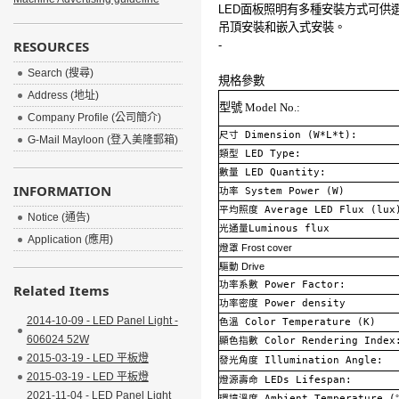
LED
面板照明有多種安裝方式可供
吊頂安裝和嵌入式安裝。
RESOURCES
-
Search (搜尋)
規格參數
Address (地址)
型號
Model No.:
Company Profile (公司簡介)
尺寸
Dimension (W*L*t):
G-Mail Mayloon (登入美隆郵箱)
類型
LED Type:
數量
LED Quantity:
INFORMATION
功率
System Power (W)
平均照度
Average LED Flux (lux
Notice (通告)
光通量
Luminous flux
Application (應用)
燈罩
Frost cover
驅動
Drive
功率系數
Power Factor:
Related Items
功率密度
Power density
2014-10-09 - LED Panel Light -
色溫
Color Temperature (K)
606024 52W
顯色指數
Color Rendering Index
2015-03-19 - LED 平板燈
發光角度
Illumination Angle:
2015-03-19 - LED 平板燈
燈源壽命
LEDs Lifespan:
2021-11-04 - LED Panel Light
環境溫度
Ambient Temperature (