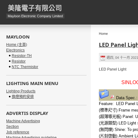
美隆電子有限公司
Mayloon Electronic Company Limited
Home
MAYLOON
LED Panel Lig
Home (主頁)
Electronics
Resistor-TH
週四, 04 十一月 2021
Resistor
NTC Thermistor
LED Panel Light
SINLO
LIGHTING MAIN MENU
Lighting Products
換燈預約安排
Data Spec.
Feature: LED Panel 
(標準尺寸) Frame measu
ADVERTIS DISPLAY
(超薄導光板) Panel: Ultra
Machine Advertising
(光源類型) LED Light 
Section
(無閃爍) Shine: To produ
Job reference
(片刻啓動) Ambient Light
Machine Advertising guideline