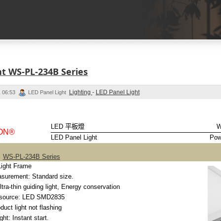
ht WS-PL-234B Series
Lighting
-
LED Panel Light
 06:53
LED Panel Light
LED 平板燈
W
ON®
LED Panel Light
Pow
:
WS-PL-234B Series
Light Frame
rement: Standard size.
-thin guiding light, Energy conservation
source: LED SMD2835
ct light not flashing
: Instant start.