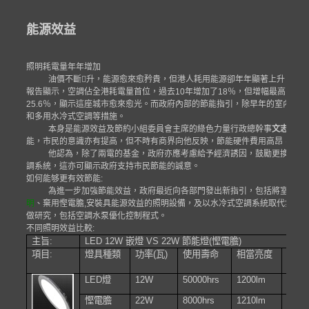
能源效益
照明耗電量年年增加
油價不斷

升，能源愈來愈矜貴，但港人耗用能源卻年年顯著上升，過
報告顯示，空調佔全港耗電量首位，過去
10
年增加了
18
％，但增幅最高的設
25.6
％，顯示這座城市愈來愈光。而政府內部的節能指引，除早年的室內溫度
和多用水冷式空調等措施。
本身是能源效益及節約小組委員會主席的綠色力量行政總幹事
文志森
表
能，市民的意識亦有提高，但不時有商界向他反映，節能硬件費用高昂，擔心
他認為，除了兩電的基金，政府亦應考慮給予經濟誘因，鼓勵更換省電
調系統，這亦可顯示政府支持市民節能的誠意。
如何能够更有效節能
:
為進一步加強節能效益，政府最近向各部門發出新指引，包括將室內溫
明
、棄用慳電膽
,
安裝具能源效益的照明設備，及以水冷式空調系統取代氣冷
做研究，包括空調水泵優化控制程式。
不同照明效益比較
:
主旨
:
LED 12W
嵌燈
VS 22W
節能燈
(
慳電膽
)
項目
:
燈具種類
功率
(
瓦
)
使用壽命
相當亮度
耗電
度
LED
燈
12W
50000hrs
1200lm
0.288
慳電膽
22W
8000hrs
1210lm
0.527