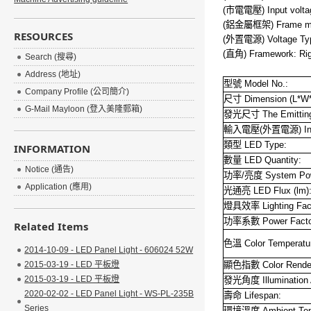
(市電電壓) Input volta
(鋁金屬框架) Frame mate
RESOURCES
(外置電源) Voltage Type
(直角) Framework: Rig
Search (搜尋)
Address (地址)
型號 Model No.:
Company Profile (公司簡介)
尺寸 Dimension (L*W*
G-Mail Mayloon (登入美隆郵箱)
發光尺寸 The Emitting
輸入電壓(外置電源) Inpu
類型 LED Type:
INFORMATION
數量 LED Quantity:
Notice (通告)
功率/亮度 System Powe
Application (應用)
光通亮 LED Flux (lm)
燈具效率 Lighting Fact
功率系數 Power Facto
Related Items
色溫 Color Temperatur
2014-10-09 - LED Panel Light - 606024 52W
2015-03-19 - LED 平板燈
顯色指數 Color Renderi
2015-03-19 - LED 平板燈
發光角度 Illumination 
2020-02-02 - LED Panel Light - WS-PL-235B
壽命 Lifespan:
Series
環境溫度 Ambient Temp