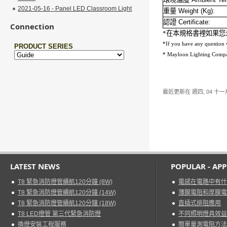
2021-05-16 - Panel LED Classroom Light
重量 Weight (Kg):
認證 Certificate:
Connection
*在本規格書裡如果您
*If you have any question wh
* Mayloon Lighting Company
最近更新在 週四, 04 十一月 
LATEST NEWS
POPULAR - AP
T8 緊急消防燈管續航120分鐘 (8W)
電感在電路中有什
T8 緊急消防燈管續航120分鐘 (14W)
薄膜電阻和厚膜電
T8 緊急消防燈管續航120分鐘 (18W)
直插式排阻應用
T8 LED燈管 第三代緊急消防燈
不同照明燈具效益
換燈安裝工程服務
簡單量測電阻方法