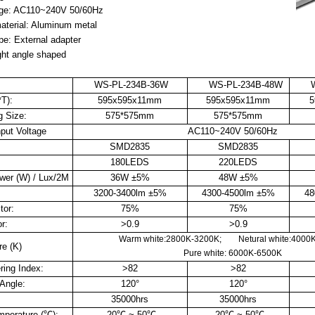
ge: AC110~240V 50/60Hz
rial: Aluminum metal
: External adapter
ht angle shaped
WS-PL-234B-36W
WS-PL-234B-48W
T):
595x595x11mm
595x595x11mm
5
 Size:
575*575mm
575*575mm
t Voltage
AC110~240V 50/60Hz
SMD2835
SMD2835
180LEDS
220LEDS
r (W) / Lux/2M
36W ±5%
48W ±5%
:
3200-3400lm ±5%
4300-4500lm ±5%
48
or:
75%
75%
r:
>0.9
>0.9
Warm white:2800K-3200K; Netural white:4000
e (K)
Pure white: 6000K-6500K
ng Index:
>82
>82
Angle:
120
°
120
°
35000hrs
35000hrs
erature (℃):
-20℃ ~ 50℃
-20℃ ~ 50℃