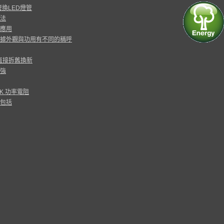
換LED燈管
法
應用
據外觀與功用有不同的稱呼
以直接拆舊換新
強
PAK 功率電阻
包括