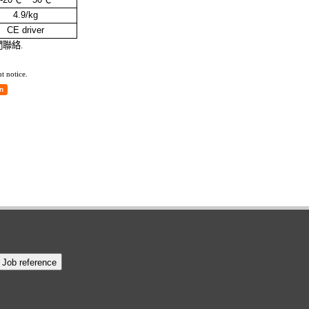
4.9/kg
CE driver
聯絡.
t notice.
b reference