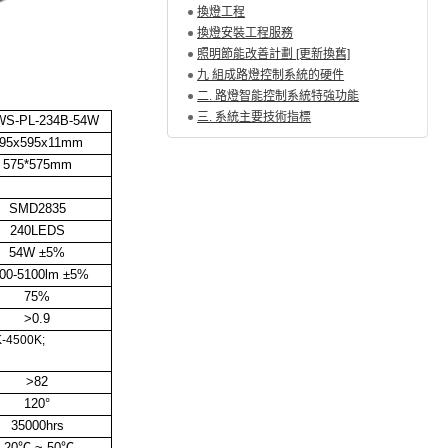
換燈工程
換燈安裝工程服務
照明節能改善計劃 [更新換舊]
九 組成路燈控制系統的硬件
二. 路燈智能控制系統特強功能
三. 系統主要技術指標
WS-PL-234B-54W
95x595x11mm
575*575mm
SMD2835
240LEDS
54W ±5%
00-5100lm ±5%
75%
>0.9
K-4500K;
>82
120
°
35000hrs
-20℃ ~ 50℃