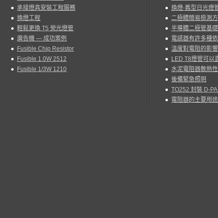
承接燈具安裝工程服務
換燈-舊型日光燈管
換燈工程
二極體簡易檢測方
輕鬆更換 T5 熒光燈管
半導體二極管基礎
廣告機 — 成功案例
電感器有許多種依
Fusible Chip Resistor
溫度對電阻的影響
Fusible 1.0W 2512
LED T8燈管可
Fusible 1/3W 1210
水泥電阻器散熱性
後備緊急照明
TO252 封裝 D-
電阻器的主要用途