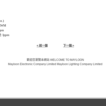
ax.)
VRWM
ppm
流
: Ippm
< 前一個
下一個 >
歡迎您瀏覽本網站 WELCOME TO MAYLOON
Mayloon Electronic Company Limited Mayloon Lighting Company Limited