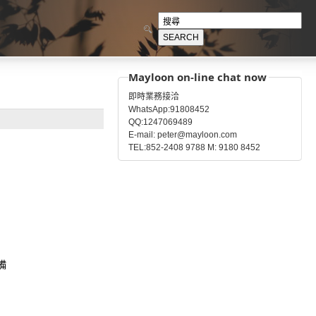
Mayloon on-line chat now
即時業務接洽
WhatsApp:91808452
QQ:1247069489
E-mail: peter@mayloon.com
TEL:852-2408 9788 M: 9180 8452
備