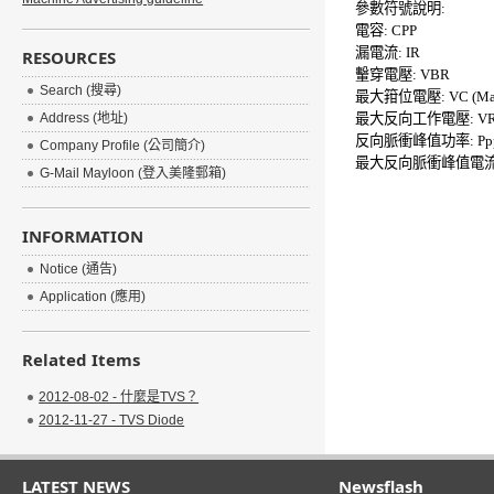
參數符號說明
:
電容
: CPP
漏電流
: IR
RESOURCES
轚穿電壓
: VBR
Search (搜尋)
最大箝位電壓
: VC (M
Address (地址)
最大反向工作電壓
: 
反向脈衝峰值功率
: P
Company Profile (公司簡介)
最大反向脈衝峰值電
G-Mail Mayloon (登入美隆郵箱)
INFORMATION
Notice (通告)
Application (應用)
Related Items
2012-08-02 - 什麼是TVS？
2012-11-27 - TVS Diode
LATEST NEWS
Newsflash