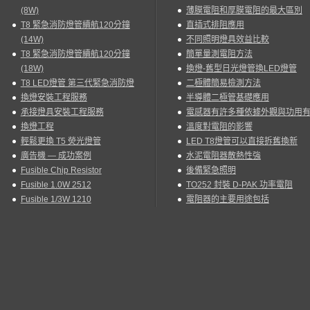
(8W)
薄膜電阻和厚膜電阻的最大區別
T8 緊急消防燈管續航120分鐘
直插式排阻應用
(14W)
不同照明燈具效益比較
T8 緊急消防燈管續航120分鐘
簡單量測電阻方法
(18W)
換燈-舊型日光燈管換LED燈管
T8 LED燈管 第三代緊急消防燈
二極體簡易檢測方法
換燈安裝工程服務
半導體二極管基礎應用
承接燈具安裝工程服務
電感器有許多種依據外觀與功用
換燈工程
溫度對電阻的影響
輕鬆更換 T5 熒光燈管
LED T8燈管可以直接拆舊換新
廣告機 — 成功案例
水泥電阻器散熱性強
Fusible Chip Resistor
後備緊急照明
Fusible 1.0W 2512
TO252 封裝 D-PAK 功率電阻
Fusible 1/3W 1210
電阻器的主要用途包括