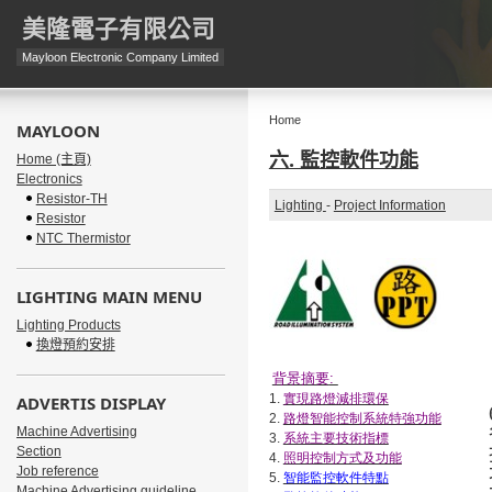
美隆電子有限公司
Mayloon Electronic Company Limited
Home
MAYLOON
六. 監控軟件功能
Home (主頁)
Electronics
Resistor-TH
Lighting
-
Project Information
Resistor
NTC Thermistor
LIGHTING MAIN MENU
Lighting Products
換燈預約安排
背景摘要
:
1.
實現路燈減排環保
ADVERTIS DISPLAY
2.
路燈智能控制系統特強功能
Machine Advertising
3.
系統主要技術指標
Section
4.
照明控制方式及功能
Job reference
5.
智能監控軟件特點
Machine Advertising guideline