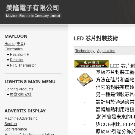
美隆電子有限公司
Mayloon Electronic Company Limited
MAYLOON
LED 芯片封裝技術
Home (主頁)
Electronics
Technology
-
Application
Resistor-TH
Resistor
NTC Thermistor
LED 芯
片
基板芯片封裝工藝
方法在硅片和基底
LIGHTING MAIN MENU
但它的封裝密度遠
Lighting Products
另一種是倒裝芯片
換燈預約安排
-
設計用於通過適當
翻轉加熱利用熔接
ADVERTIS DISPLAY
,將漸會是未來的L
Machine Advertising
-
Section
與
COB
相比
, FLIP
Job reference
原於I/O引端分佈
Machine Advertising guideline