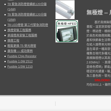
T8 緊急消防燈管續航120分鐘
(14W)
--
無極燈
T8 緊急消防燈管續航120分鐘
(18W)
基於高頻無
T8 LED燈管 第三代緊急消防燈
書館、溫室蔬菜植
換燈安裝工程服務
燈、標誌燈、橋樑
承接燈具安裝工程服務
於高危和換燈困難
產和快節秦生活帶
換燈工程
在給人類帶來光明
輕鬆更換 T5 熒光燈管
直在尋求一種高發
廣告機 — 成功案例
種集合現代多種光
Fusible Chip Resistor
高頻無極燈以其高
Fusible 1.0W 2512
2.65MHz
）、真環
Fusible 1/3W 1210
是綠色照明」節能
穩定的光通量。輸
為三基色粉，發光
SINLOON®
均在
80
以上。顯然